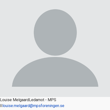
Louise Melgaard
Ledamot - MPS
II
louise.melgaard@mpsforeningen.se