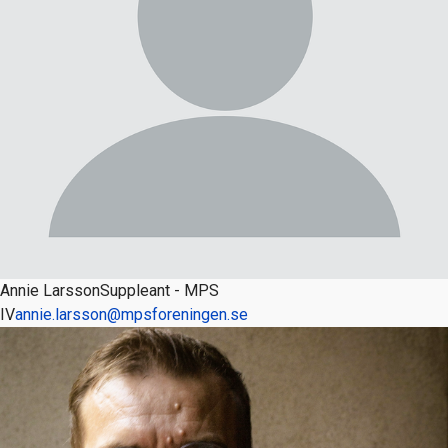
Annie Larsson
Suppleant - MPS
IV
annie.larsson@mpsforeningen.se