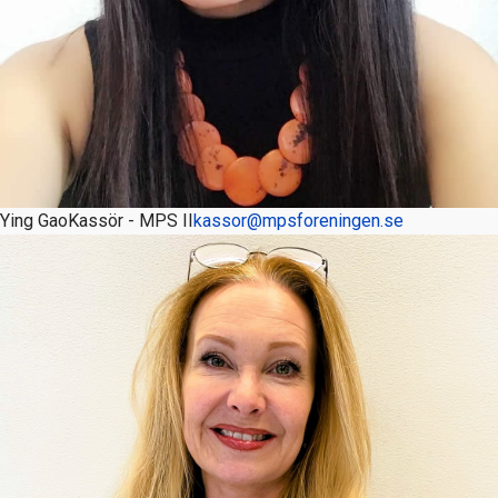
Ying Gao
Kassör - MPS II
kassor@mpsforeningen.se