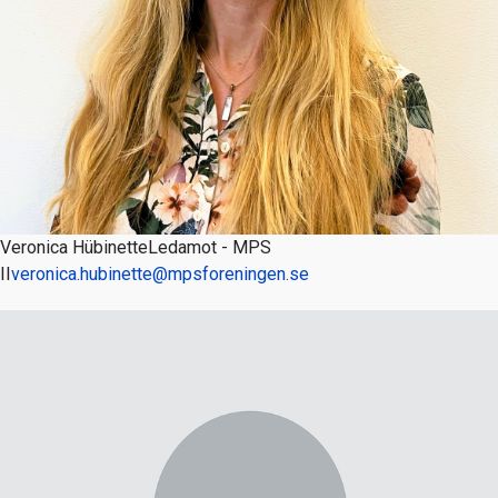
Veronica Hübinette
Ledamot - MPS
II
veronica.hubinette@mpsforeningen.se