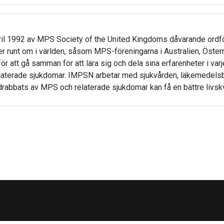
ril 1992 av MPS Society of the United Kingdoms dåvarande ordf
unt om i världen, såsom MPS-föreningarna i Australien, Österrik
 att gå samman för att lära sig och dela sina erfarenheter i varje
aterade sjukdomar. IMPSN arbetar med sjukvården, läkemedelsbo
rabbats av MPS och relaterade sjukdomar kan få en bättre livskv